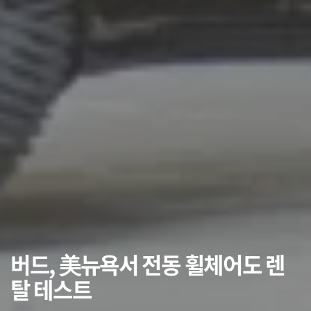
버드, 美뉴욕서 전동 휠체어도 렌
탈 테스트