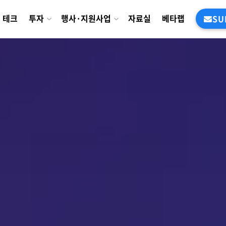
테크
투자
행사·지원사업
자료실
베타랩
SU