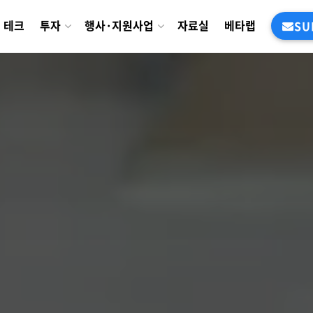
테크
투자
행사·지원사업
자료실
베타랩
SU