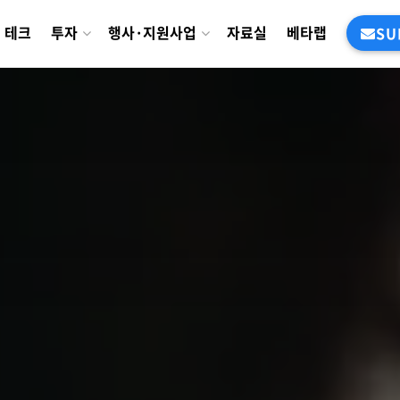
테크
투자
행사·지원사업
자료실
베타랩
SU