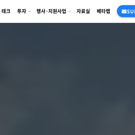
테크
투자
행사·지원사업
자료실
베타랩
SU