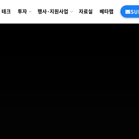
테크
투자
행사·지원사업
자료실
베타랩
SU