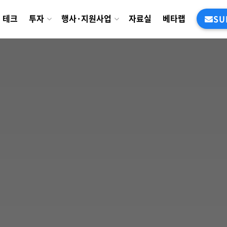
테크
투자
행사·지원사업
자료실
베타랩
SU