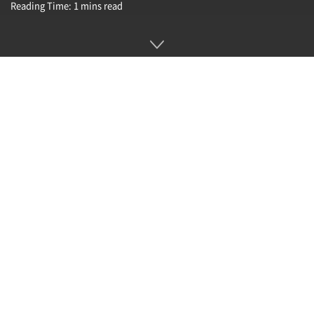
Reading Time: 1 mins read
삼성디스플레이가 지난 9월 초 열린 글로벌테크코리아 2021 기
간 중 선보인 스트레처블 OLED 디스플레이는 13인치로 마치
고무 소재처럼 신축성을 갖추고 있다는 게 특징이다. 데모로 전