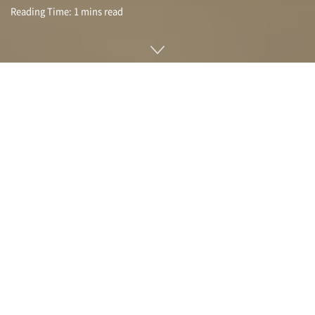
Reading Time: 1 mins read
에스프레소 디스플레이(Espresso Displays)는 휴대용으로 사
용할 수 있는 간편한 수납, 자석 장착, 최신 맥과 호환되는 USB
타입C 케이블, 내장 스피커와 3.5mm 오디오 출력을 제공하는