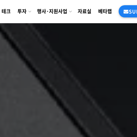
테크
투자
행사·지원사업
자료실
베타랩
SU