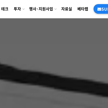
테크
투자
행사·지원사업
자료실
베타랩
SU