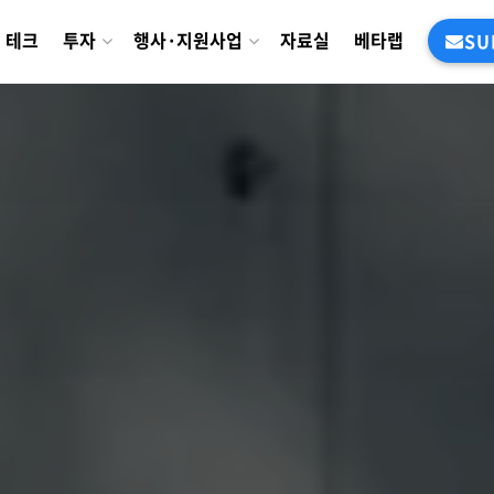
테크
투자
행사·지원사업
자료실
베타랩
SU