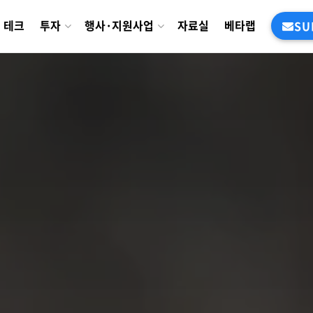
테크
투자
행사·지원사업
자료실
베타랩
SU