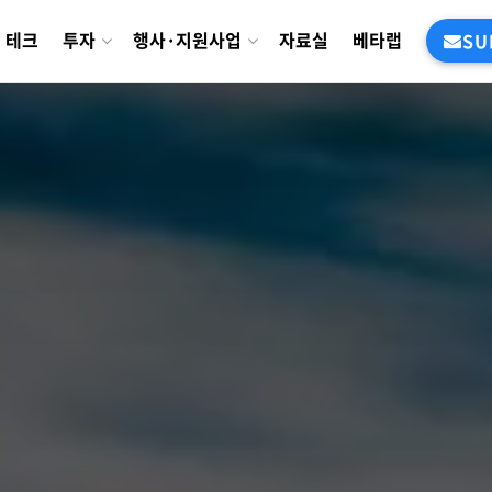
테크
투자
행사·지원사업
자료실
베타랩
SU