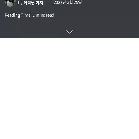
by
이석원 기자
2022년 3월 29일
Reading Time: 1 mins read
러시아에 의한 우크라이나 침공이 계속되는 가운데 현지에 있는
레트로PC와 비디오 게임을 모은 개인 운영 박물관 클럽-8비트
(Club-8bit)가 전화로 인해 파괴됐다는 보도가 나왔다. 500개
가 넘는 레트로 PC나 게임 전용기 등 15년 가까이 모은 컬렉션
이 폭탄에 의해 잃어버렸다.
이 레트로 PC 박물관은 마리우플에 위치하고 있었고 도미토리
체레파노프(Dmitry Cherepanov)가 운영하고 있었다. 이번 소
식은 컴퓨터와 소프트웨어 박물관(Software and Computer
Museum) 트위터 계정을 통해 알려졌고 운영자인 체레파노프
는 무사하다고 한다.
Unfortunately it's true. Dmitry and I met