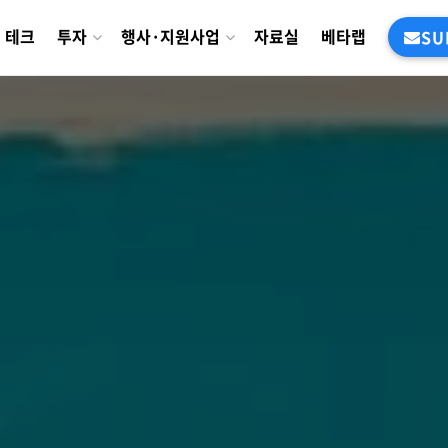
테크
투자
행사·지원사업
자료실
베타랩
SU