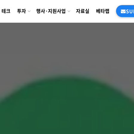
테크
투자
행사·지원사업
자료실
베타랩
SU