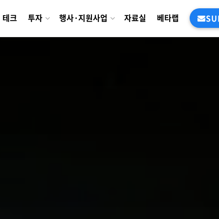
테크
투자
행사·지원사업
자료실
베타랩
SU