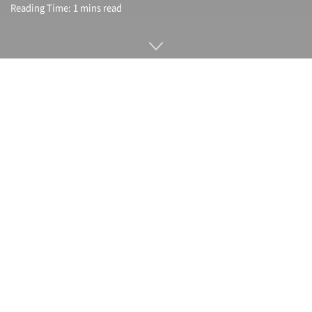
Reading Time: 1 mins read
MC6은 스웨덴 허스크바나(Husqvarna)가 선보인 e 산악용 자
전거다. 경량화한 카본 프레임은 오토바이인 비트필렌
(Vitpilen)에서 착안해 간단하게 교환할 수 있도록 되어 있다. 더