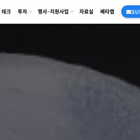
테크
투자
행사·지원사업
자료실
베타랩
SU