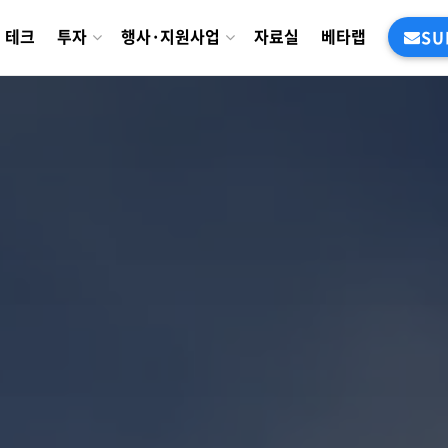
테크
투자
행사·지원사업
자료실
베타랩
SU