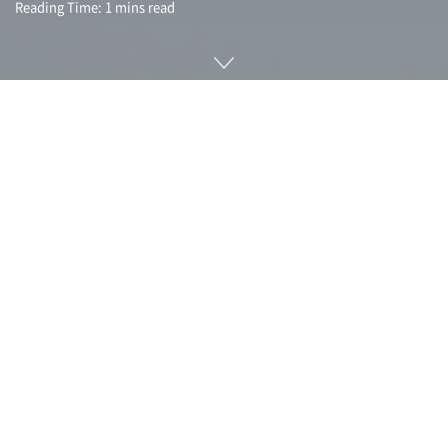
Reading Time: 1 mins read
깃허브 코드로 학습한 AI가 코드를 보완하는 서비스인 깃허브
코파일럿에 대해 개발자 코드를 마음대로 판매하는 서비스라는
비판이 나오고 있으며 라이선스 침해로부터 이익을 얻고 있다며