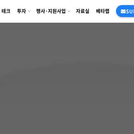
테크
투자
행사·지원사업
자료실
베타랩
SU