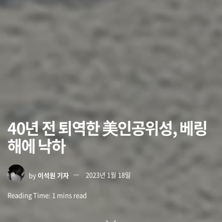
40년 전 퇴역한 美인공위성, 베링
해에 낙하
by
이석원 기자
2023년 1월 18일
Reading Time: 1 mins read