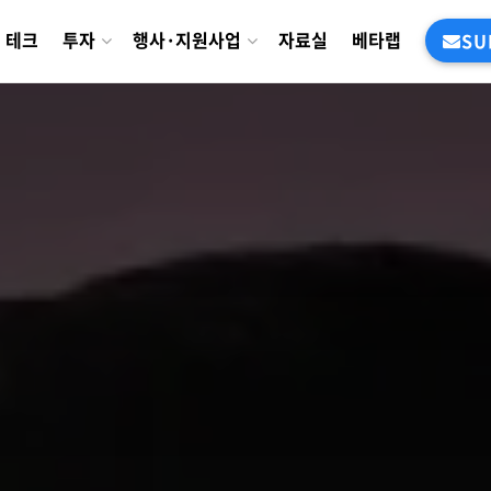
테크
투자
행사·지원사업
자료실
베타랩
SU