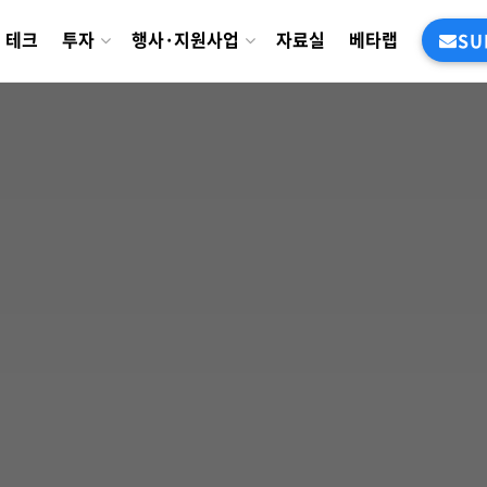
테크
투자
행사·지원사업
자료실
베타랩
SU