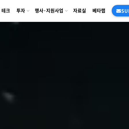
테크
투자
행사·지원사업
자료실
베타랩
SU