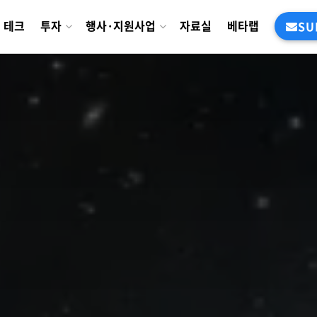
테크
투자
행사·지원사업
자료실
베타랩
SU