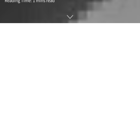
Reading Time: 1 mins read
CPU 트랜지스터 수는 매년 2배로 늘어난다고 예상한 무어의 법
칙 제창자이자 로버트 노이스와 함께 1968년 인텔을 설립한 고
든 무어(Gordon Moore)가 3월 24일 사망했다. 향년 94세.
1965년 당시 페어차일드세미컨덕터에서 일하던 무어는 반도체