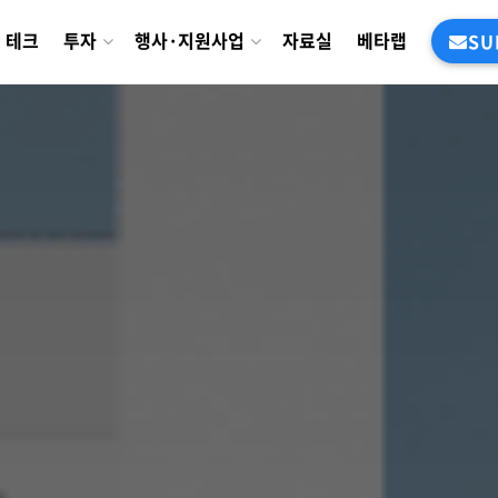
테크
투자
행사·지원사업
자료실
베타랩
SU