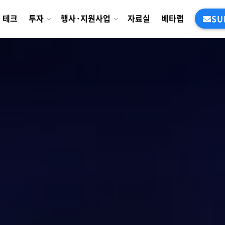
테크
투자
행사·지원사업
자료실
베타랩
SU