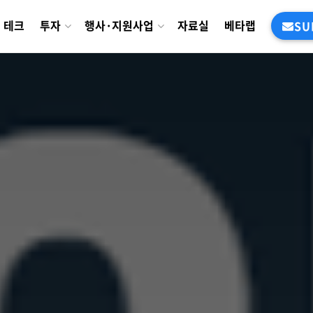
테크
투자
행사·지원사업
자료실
베타랩
SU