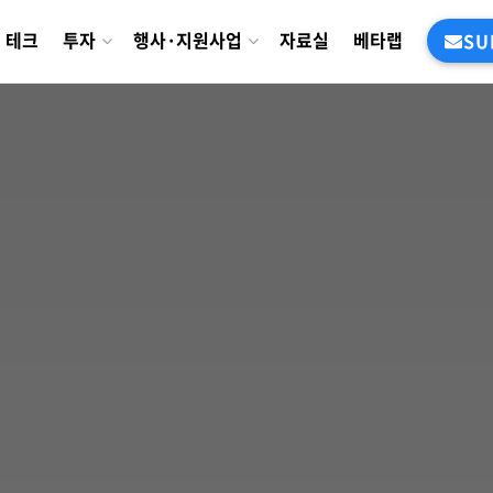
테크
투자
행사·지원사업
자료실
베타랩
SU