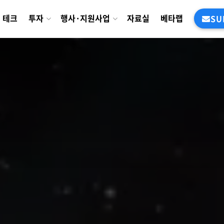
테크
투자
행사·지원사업
자료실
베타랩
SU