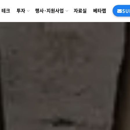
테크
투자
행사·지원사업
자료실
베타랩
SU