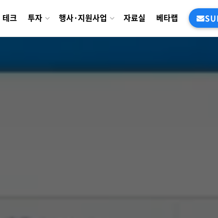
테크
투자
행사·지원사업
자료실
베타랩
SU