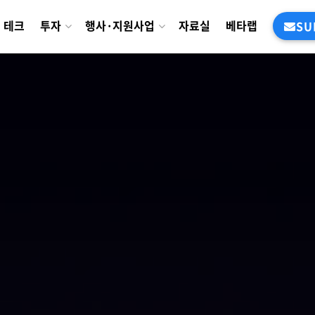
테크
투자
행사·지원사업
자료실
베타랩
SU