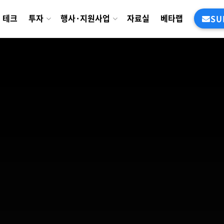
테크
투자
행사·지원사업
자료실
베타랩
SU