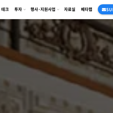
테크
투자
행사·지원사업
자료실
베타랩
SU