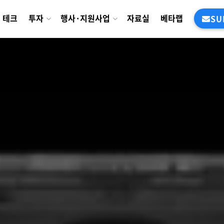
테크
투자
행사·지원사업
자료실
베타랩
SU