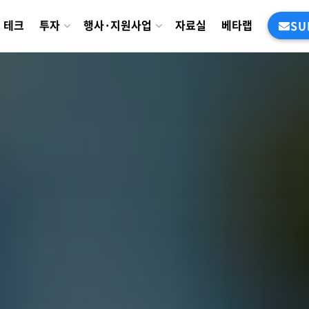
테크
투자
행사·지원사업
자료실
베타랩
SU