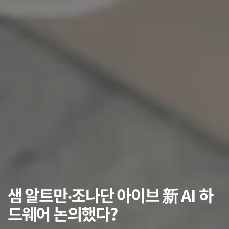
샘 알트만‧조나단 아이브 新 AI 하
드웨어 논의했다?