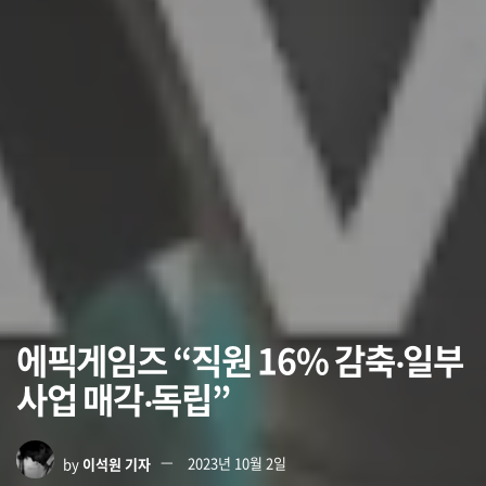
에픽게임즈 “직원 16% 감축‧일부
사업 매각‧독립”
by
이석원 기자
2023년 10월 2일