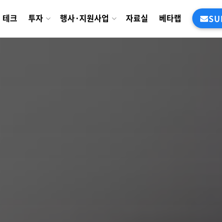
테크
투자
행사·지원사업
자료실
베타랩
SU