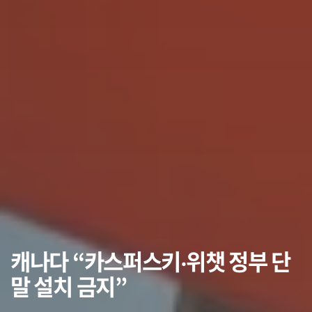
캐나다 “카스퍼스키‧위챗 정부 단
말 설치 금지”