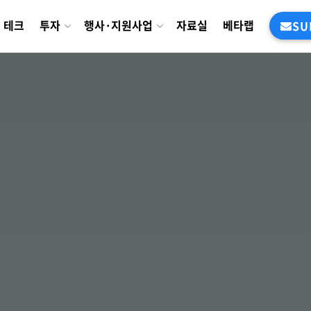
테크
투자
행사·지원사업
자료실
베타랩
SU