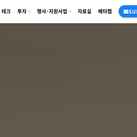
테크
투자
행사·지원사업
자료실
베타랩
SU