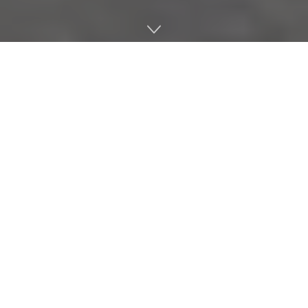
지난 10월 제너럴모터스와 산하 자율주행차 개발 부문인 GM
크루즈, 일본 자동차 제조사 혼다가 공동 개발한 자율주행 전용
차량 크루즈 오리진을 이용한 자율주행 택시 서비스를 2026년
초 개시한다고 발표했다. 하지만 이런 GM 크루즈가 개발하는
자율주행 기술은 몇km 주행할 때마다 인간 오퍼레이터에 의한