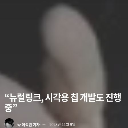
“뉴럴링크, 시각용 칩 개발도 진행
중”
by
이석원 기자
2023년 11월 9일