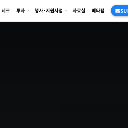
테크
투자
행사·지원사업
자료실
베타랩
SU